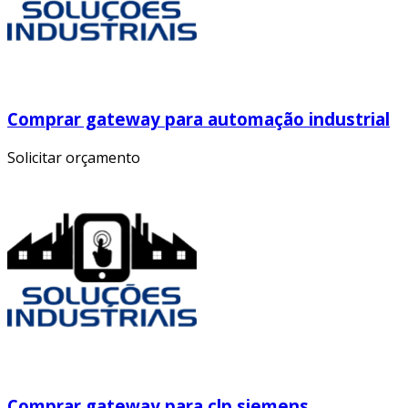
Comprar gateway para automação industrial
Solicitar orçamento
Comprar gateway para clp siemens