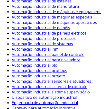
Automação industrial de esteiras
Automação industrial de manufatura
Dispositivos de Comunicação
: Permitindo que os d
Automação industrial de máquinas e equipament
integração dos dados.
Automação industrial de máquinas especiais
Benefícios da Automação com Painéis de Cont
Automação industrial de máquinas operatrizes
Automação industrial de painéis
A implementação de painéis de controle na automação indust
Automação industrial de painéis elétricos
Automação industrial de processos
Aumento da Eficiência
: A automação reduz o tempo 
Automação industrial de sistemas
otimizada.
Automação industrial ihm
Automação industrial painel de controle
Redução de Erros
: Com o controle automatizado, os 
Automação industrial para niveladora
Monitoramento em Tempo Real
: Os sistemas de c
Automação industrial plc
problemas rapidamente.
Automação industrial profibus
Automação industrial projeto
Melhor Tomada de Decisão
: Informações em tempo 
Automação industrial sensores e atuadores
eficazes.
Automação industrial sistema de controle
Aumento da Segurança
: Sistemas automatizados d
Automação industrial sistema supervisório
equipamentos.
Dispositivo de automação industrial
Engenharia de automação industrial
Exemplos de Aplicação
Gateway para automação industrial