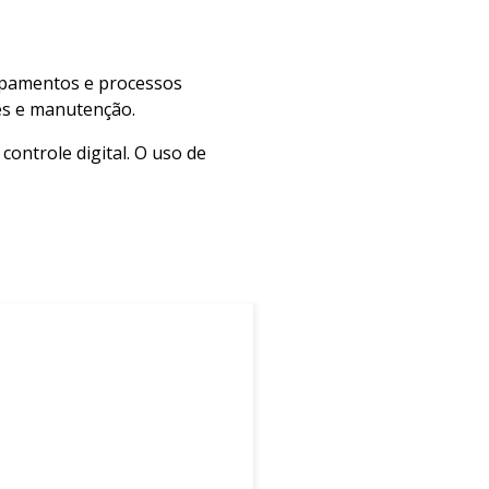
uipamentos e processos
es e manutenção.
ontrole digital. O uso de
ssos. A seguir, destacamos os
ogramação de ações específicas
realizam ajustes com base nas
do uma interface gráfica para