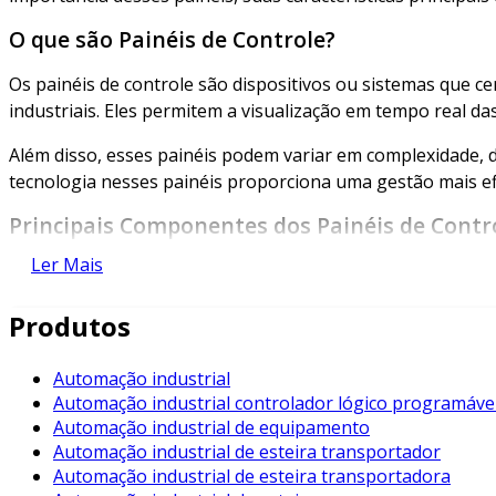
O que são Painéis de Controle?
Os painéis de controle são dispositivos ou sistemas que 
industriais. Eles permitem a visualização em tempo real 
Além disso, esses painéis podem variar em complexidade, d
tecnologia nesses painéis proporciona uma gestão mais efi
Principais Componentes dos Painéis de Contr
Ler Mais
Os painéis de controle são compostos por diversos elemen
componentes mais comuns:
Produtos
Controladores Lógicos Programáveis (CLPs)
: Esse
conforme as necessidades da planta.
Automação industrial
Automação industrial controlador lógico programáve
Sensores e Atuadores
: Sensores monitoram variáve
Automação industrial de equipamento
informações recebidas.
Automação industrial de esteira transportador
Interfaces Homem-Máquina (IHM)
: Esses painéis 
Automação industrial de esteira transportadora
monitoramento e controle.