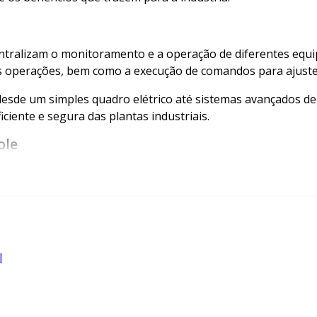
centralizam o monitoramento e a operação de diferentes eq
das operações, bem como a execução de comandos para ajust
esde um simples quadro elétrico até sistemas avançados de c
ciente e segura das plantas industriais.
ole
tos que trabalham juntos para otimizar o controle de proce
s dispositivos são o coração da automação, permitindo a pr
l
is como temperatura, pressão e nível, enquanto atuadores 
facilitam a interação entre operadores e máquinas, oferecen