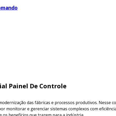
Comando
al Painel De Controle
odernização das fábricas e processos produtivos. Nesse con
r monitorar e gerenciar sistemas complexos com eficiência
 e os benefícios que trazem para a indústria.