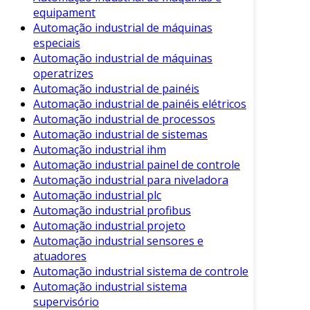
indústrias químicas e petroquímicas.
equipament
Automação industrial de máquinas
Características do Profibus
especiais
Automação industrial de máquinas
O sistema Profibus apresenta diversas
operatrizes
características que o tornam atraente para as
Automação industrial de painéis
indústrias. Entre elas, destacam-se:
Automação industrial de painéis elétricos
Automação industrial de processos
Alta Velocidade de Comunicação
: O
Automação industrial de sistemas
Profibus suporta taxas de transmissão de
Automação industrial ihm
até 12 Mbps, permitindo a troca rápida de
Automação industrial painel de controle
dados entre dispositivos.
Automação industrial para niveladora
Flexibilidade
: O protocolo pode ser
Automação industrial plc
aplicado em diferentes tipos de processos
Automação industrial profibus
Automação industrial projeto
e áreas industriais.
Automação industrial sensores e
Redução de Cabos
: A utilização do
atuadores
Profibus possibilita uma redução
Automação industrial sistema de controle
significativa na quantidade de cabos, o
Automação industrial sistema
que facilita a instalação e manutenção.
supervisório