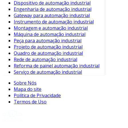
Dispositivo de automação industrial
Escalabilidade
: O sistema é facilmente
Engenharia de automação industrial
escalável, permitindo a adição de novos
Gateway para automação industrial
dispositivos sem grandes complicações.
Instrumento de automação industrial
Montagem e automação industrial
Essas características garantem que o Profibus
Máquina de automação industrial
continue sendo uma escolha popular dentre os
Peça para automação industrial
métodos de automação industrial.
Projeto de automação industrial
Quadro de automação industrial
Benefícios da Utilização do Profibus
Rede de automação industrial
Reforma de painel automação industrial
Além das características mencionadas, o
Serviço de automação industrial
Profibus oferece diversos benefícios para
indústrias que optam por sua implementação.
Sobre Nós
Entre os principais benefícios, destacam-se:
Mapa do site
Política de Privacidade
Aumento da Eficiência Operacional
: A
Termos de Uso
comunicação rápida e confiável reduz o
tempo de resposta em processos
industriais.
Melhorias na Manutenção
: O Profibus