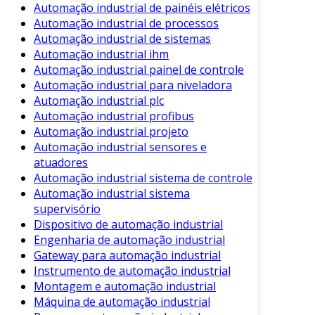
Automação industrial de painéis elétricos
necessidade de mão de obra e minimiza
Automação industrial de processos
erros, resultando em economia financeira.
Automação industrial de sistemas
Melhor Qualidade do Produto
: A
Automação industrial ihm
Automação industrial painel de controle
precisão das máquinas garante produtos
Automação industrial para niveladora
mais consistentes e de melhor qualidade.
Automação industrial plc
Melhoria na Segurança
: A automação
Automação industrial profibus
pode substituir operações perigosas,
Automação industrial projeto
reduzindo o risco de acidentes.
Automação industrial sensores e
atuadores
Facilidade de Escalabilidade
: Sistemas
Automação industrial sistema de controle
automatizados podem ser facilmente
Automação industrial sistema
ajustados à medida que a demanda
supervisório
aumenta.
Dispositivo de automação industrial
Engenharia de automação industrial
Estes benefícios ajudam as empresas a se
Gateway para automação industrial
manterem competitivas no mercado global.
Instrumento de automação industrial
Além disso, a automação facilita a adaptação a
Montagem e automação industrial
mudanças nas demandas do consumidores.
Máquina de automação industrial