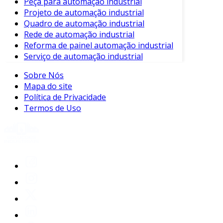
Peça para automação industrial
Tecnologias Utilizadas
Projeto de automação industrial
Quadro de automação industrial
Diversas tecnologias podem ser utilizadas na
Rede de automação industrial
automação industrial. As mais comuns incluem:
Reforma de painel automação industrial
Serviço de automação industrial
Controladores Lógicos Programáveis
(CLPs)
: Equipamentos que controlam
Sobre Nós
processos industriais.
Mapa do site
Política de Privacidade
Sistemas SCADA
: Soluções de supervisão
Termos de Uso
e controle que oferecem monitoramento
em tempo real.
Robótica
: Máquinas programáveis que
realizam tarefas específicas em alta
precisão.
Sensores
: Dispositivos que coletam dados
sobre o ambiente e o processo.
Internet das Coisas (IoT)
: Conexão de
dispositivos à internet, permitindo o