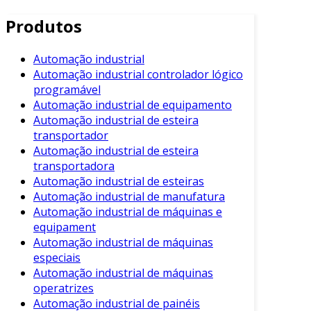
automação de tarefas e processos.
Produtos
Com essas tecnologias, é possível monitorar e
controlar diferentes etapas da produção. Dessa
Automação industrial
forma, as empresas podem atender à demanda,
Automação industrial controlador lógico
reduzir erros e melhorar a qualidade dos
programável
produtos.
Automação industrial de equipamento
Automação industrial de esteira
Benefícios da Automação Industrial
transportador
Automação industrial de esteira
A automação industrial oferece uma gama de
transportadora
benefícios que podem transformar
Automação industrial de esteiras
completamente a maneira como as indústrias
Automação industrial de manufatura
operam. Entre os principais benefícios,
Automação industrial de máquinas e
destacam-se:
equipament
Automação industrial de máquinas
Aumento da Eficiência
: Processos
especiais
automatizados operam em maior
Automação industrial de máquinas
velocidade e com menos interrupções.
operatrizes
Automação industrial de painéis
Redução de Custos
: A automação reduz a