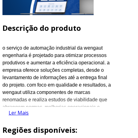
Descrição do produto
o serviço de automação industrial da
wengaut
engenharia é projetado para otimizar processos
produtivos e aumentar a eficiência operacional. a
empresa oferece soluções completas, desde o
levantamento de informações até a entrega final
do projeto. com foco em qualidade e resultados, a
wengaut
utiliza componentes de marcas
renomadas e realiza estudos de viabilidade que
abrangem normas, melhorias operacionais e
Ler Mais
retorno sobre o investimento, assegurando que
cada etapa do processo seja meticulosamente
Regiões disponíveis:
planejada e executada.