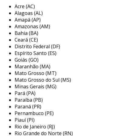
a
wengaut
engenharia é uma empresa localizada
Acre (AC)
em bauru, são paulo, especializada em soluções
Alagoas (AL)
industriais. com mais de 20 anos de experiência, a
Amapá (AP)
empresa oferece serviços de manutenção,
Amazonas (AM)
Bahia (BA)
engenharia e fabricação de máquinas, sempre
Ceará (CE)
priorizando a alta qualidade e a adequação às
Distrito Federal (DF)
normas de segurança, como a nr-12. entre seus
Espírito Santo (ES)
serviços estão automação industrial,
Goiás (GO)
desenvolvimento de máquinas personalizadas e
Maranhão (MA)
projetos elétricos e mecânicos, evidenciando seu
Mato Grosso (MT)
compromisso em atender às necessidades
Mato Grosso do Sul (MS)
específicas de cada cliente.
Minas Gerais (MG)
Pará (PA)
Paraíba (PB)
Paraná (PR)
Pernambuco (PE)
Piauí (PI)
Rio de Janeiro (RJ)
Rio Grande do Norte (RN)