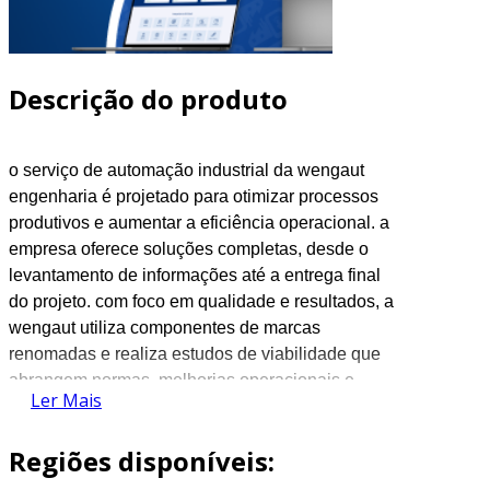
Descrição do produto
o serviço de automação industrial da
wengaut
engenharia é projetado para otimizar processos
produtivos e aumentar a eficiência operacional. a
empresa oferece soluções completas, desde o
levantamento de informações até a entrega final
do projeto. com foco em qualidade e resultados, a
wengaut
utiliza componentes de marcas
renomadas e realiza estudos de viabilidade que
abrangem normas, melhorias operacionais e
Ler Mais
retorno sobre o investimento, assegurando que
cada etapa do processo seja meticulosamente
Regiões disponíveis:
planejada e executada.