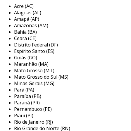
a
wengaut
engenharia é uma empresa localizada
Acre (AC)
em bauru, são paulo, especializada em soluções
Alagoas (AL)
industriais. com mais de 20 anos de experiência, a
Amapá (AP)
empresa oferece serviços de manutenção,
Amazonas (AM)
Bahia (BA)
engenharia e fabricação de máquinas, sempre
Ceará (CE)
priorizando a alta qualidade e a adequação às
Distrito Federal (DF)
normas de segurança, como a nr-12. entre seus
Espírito Santo (ES)
serviços estão automação industrial,
Goiás (GO)
desenvolvimento de máquinas personalizadas e
Maranhão (MA)
projetos elétricos e mecânicos, evidenciando seu
Mato Grosso (MT)
compromisso em atender às necessidades
Mato Grosso do Sul (MS)
específicas de cada cliente.
Minas Gerais (MG)
Pará (PA)
Paraíba (PB)
Paraná (PR)
Pernambuco (PE)
Piauí (PI)
Rio de Janeiro (RJ)
Rio Grande do Norte (RN)