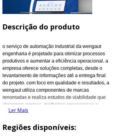
Descrição do produto
o serviço de automação industrial da
wengaut
engenharia é projetado para otimizar processos
produtivos e aumentar a eficiência operacional. a
empresa oferece soluções completas, desde o
levantamento de informações até a entrega final
do projeto. com foco em qualidade e resultados, a
wengaut
utiliza componentes de marcas
renomadas e realiza estudos de viabilidade que
abrangem normas, melhorias operacionais e
Ler Mais
retorno sobre o investimento, assegurando que
cada etapa do processo seja meticulosamente
Regiões disponíveis:
planejada e executada.