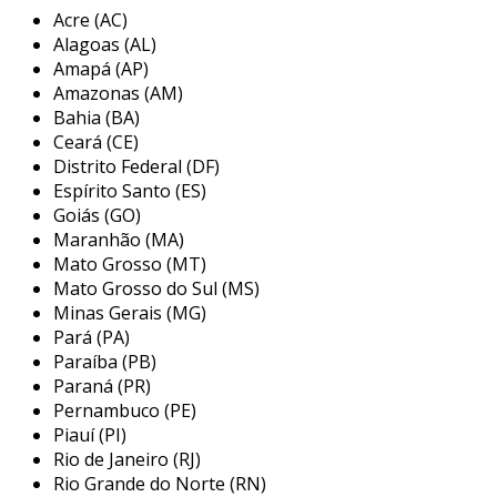
a
wengaut
engenharia é uma empresa localizada
Acre (AC)
em bauru, são paulo, especializada em soluções
Alagoas (AL)
industriais. com mais de 20 anos de experiência, a
Amapá (AP)
empresa oferece serviços de manutenção,
Amazonas (AM)
Bahia (BA)
engenharia e fabricação de máquinas, sempre
Ceará (CE)
priorizando a alta qualidade e a adequação às
Distrito Federal (DF)
normas de segurança, como a nr-12. entre seus
Espírito Santo (ES)
serviços estão automação industrial,
Goiás (GO)
desenvolvimento de máquinas personalizadas e
Maranhão (MA)
projetos elétricos e mecânicos, evidenciando seu
Mato Grosso (MT)
compromisso em atender às necessidades
Mato Grosso do Sul (MS)
específicas de cada cliente.
Minas Gerais (MG)
Pará (PA)
Paraíba (PB)
Paraná (PR)
Pernambuco (PE)
Piauí (PI)
Rio de Janeiro (RJ)
Rio Grande do Norte (RN)