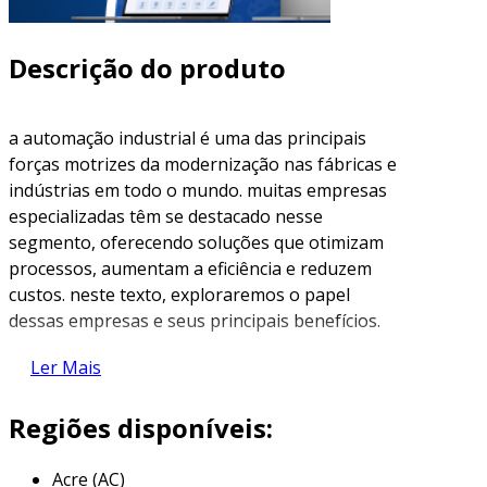
Descrição do produto
a automação industrial é uma das principais
forças motrizes da modernização nas fábricas e
indústrias em todo o mundo. muitas empresas
especializadas têm se destacado nesse
segmento, oferecendo soluções que otimizam
processos, aumentam a eficiência e reduzem
custos. neste texto, exploraremos o papel
dessas empresas e seus principais benefícios.
o que é automação industrial?
Ler Mais
automação industrial refere-se ao uso de
Regiões disponíveis:
tecnologias como sistemas de controle,
computadores e robótica para gerenciar e
Acre (AC)
monitorar processos de produção. o objetivo é