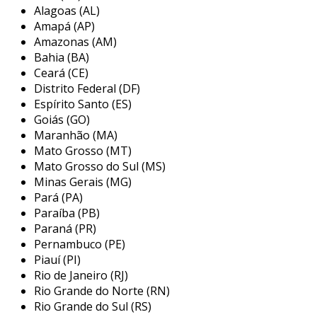
Alagoas (AL)
minimizar a intervenção humana,
Amapá (AP)
proporcionando maior precisão e
Amazonas (AM)
repetibilidade nas operações.
Bahia (BA)
Ceará (CE)
além do mais, a automação permite uma
Distrito Federal (DF)
integração mais fluida entre diferentes partes
Espírito Santo (ES)
da cadeia produtiva, proporcionando várias
Goiás (GO)
vantagens competitivas.
Maranhão (MA)
Mato Grosso (MT)
principais benefícios da automação
Mato Grosso do Sul (MS)
industrial
Minas Gerais (MG)
Pará (PA)
a adoção de soluções de automação traz
Paraíba (PB)
múltiplos benefícios para as empresas. entre
Paraná (PR)
os principais, destacam-se:
Pernambuco (PE)
Piauí (PI)
aumento da eficiência
: máquinas
Rio de Janeiro (RJ)
automatizadas podem operar
Rio Grande do Norte (RN)
continuamente, reduzindo o tempo de
Rio Grande do Sul (RS)
inatividade.