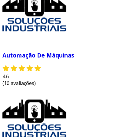
sua implementação pode apresentar desafios.
entre os principais, podemos listar:
custo inicial elevado
: investimentos em
tecnologia podem ser altos,
especialmente em empresas menores.
resistência da mão de obra
:
Automação De Máquinas
funcionários podem temer a substituição
por máquinas, gerando resistência à
mudança.
4.6
treinamento necessário
: a nova
(10 avaliações)
tecnologia exige formação específica para
os funcionários, o que pode demandar
tempo e recursos.
manutenção de sistemas
: sistemas
automatizados requerem manutenção
regular para operar de forma eficaz.