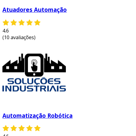
empresas de automação industrial
oferecem
Atuadores Automação
uma ampla gama de soluções. entre elas,
podemos citar:
4.6
sistemas de controle supervisório
(10 avaliações)
(scada)
: permitem o monitoramento e
controle de processos em tempo real.
controladores lógicos programáveis
(clps)
: dispositivos que automatizam
operações em linha de produção.
sensores e atuadores
: equipamentos
essenciais que coletam dados e realizam
ações com base nas informações
recebidas.
robótica industrial
: uso de robôs para
Automatização Robótica
realizar tarefas repetitivas e precisas em
ambientes industriais.