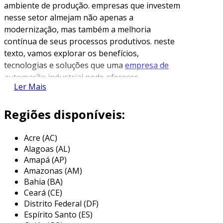
ambiente de produção. empresas que investem
nesse setor almejam não apenas a
modernização, mas também a melhoria
contínua de seus processos produtivos. neste
texto, vamos explorar os benefícios,
tecnologias e soluções que uma
empresa de
automação industrial
pode oferecer.
Ler Mais
benefícios da automação industrial
Regiões disponíveis:
investir em automação industrial proporciona
várias vantagens competitivas. entre os
Acre (AC)
principais benefícios, destacam-se:
Alagoas (AL)
Amapá (AP)
aumento da eficiência operacional
: a
Amazonas (AM)
automação permite que várias etapas do
Bahia (BA)
processo produtivo sejam realizadas
Ceará (CE)
simultaneamente, reduzindo o tempo de
Distrito Federal (DF)
produção e aumentando a produtividade.
Espírito Santo (ES)