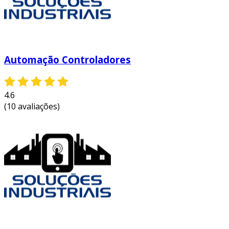
consultoria e planejamento
: a análise
das operações atuais da empresa é
essencial. isso envolve a identificação de
oportunidades de automação e a
Automação Controladores
elaboração de um plano estratégico.
desenvolvimento de sistemas sob
medida
: a criação de soluções específicas
4.6
que atendam às particularidades da
(10 avaliações)
produção é um diferencial importante.
isso inclui a integração de software e
hardware.
integração de sistemas
: a automação
deve ser integrada a sistemas já
existentes na empresa. isso garante uma
transição suave e funcional.
treinamento e suporte
: após a
implementação, é crucial oferecer