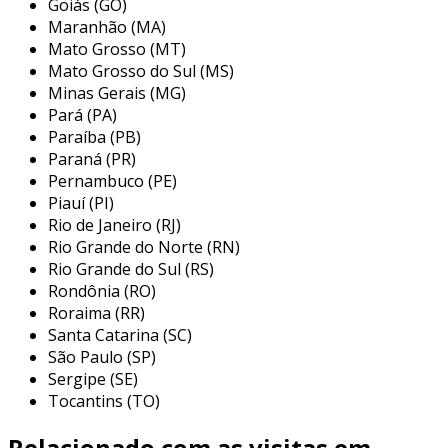
redução de custos
: com a automação, os
Goiás (GO)
Maranhão (MA)
custos operacionais tendem a diminuir. a
Mato Grosso (MT)
precisão das máquinas reduz erros e
Mato Grosso do Sul (MS)
desperdícios, gerando economia a longo
Minas Gerais (MG)
prazo.
Pará (PA)
melhoria na qualidade do produto
: os
Paraíba (PB)
sistemas automatizados garantem que os
Paraná (PR)
produtos sejam fabricados com padrões
Pernambuco (PE)
Piauí (PI)
de qualidade consistentes, minimizando a
Rio de Janeiro (RJ)
variabilidade.
Rio Grande do Norte (RN)
segurança do trabalho
: a automação
Rio Grande do Sul (RS)
diminui a exposição dos trabalhadores a
Rondônia (RO)
condições perigosas, promovendo um
Roraima (RR)
ambiente de trabalho mais seguro.
Santa Catarina (SC)
São Paulo (SP)
flexibilidade de produção
: sistemas
Sergipe (SE)
automatizados podem ser facilmente
Tocantins (TO)
ajustados para atender a diferentes
demandas, permitindo uma produção
Relacionado com as visitas em