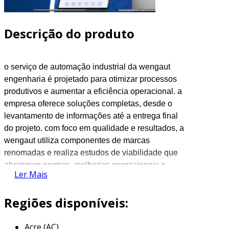
Descrição do produto
o serviço de automação industrial da
wengaut
engenharia é projetado para otimizar processos
produtivos e aumentar a eficiência operacional. a
empresa oferece soluções completas, desde o
levantamento de informações até a entrega final
do projeto. com foco em qualidade e resultados, a
wengaut
utiliza componentes de marcas
renomadas e realiza estudos de viabilidade que
abrangem normas, melhorias operacionais e
Ler Mais
retorno sobre o investimento, assegurando que
cada etapa do processo seja meticulosamente
Regiões disponíveis:
planejada e executada.
a
wengaut
engenharia é uma empresa localizada
Acre (AC)