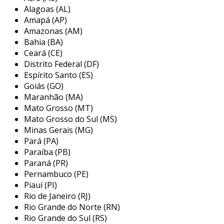
em bauru, são paulo, especializada em soluções
Alagoas (AL)
industriais. com mais de 20 anos de experiência, a
Amapá (AP)
empresa oferece serviços de manutenção,
Amazonas (AM)
Bahia (BA)
engenharia e fabricação de máquinas, sempre
Ceará (CE)
priorizando a alta qualidade e a adequação às
Distrito Federal (DF)
normas de segurança, como a nr-12. entre seus
Espírito Santo (ES)
serviços estão automação industrial,
Goiás (GO)
desenvolvimento de máquinas personalizadas e
Maranhão (MA)
projetos elétricos e mecânicos, evidenciando seu
Mato Grosso (MT)
compromisso em atender às necessidades
Mato Grosso do Sul (MS)
específicas de cada cliente.
Minas Gerais (MG)
Pará (PA)
Paraíba (PB)
Paraná (PR)
Pernambuco (PE)
Piauí (PI)
Rio de Janeiro (RJ)
Rio Grande do Norte (RN)
Rio Grande do Sul (RS)