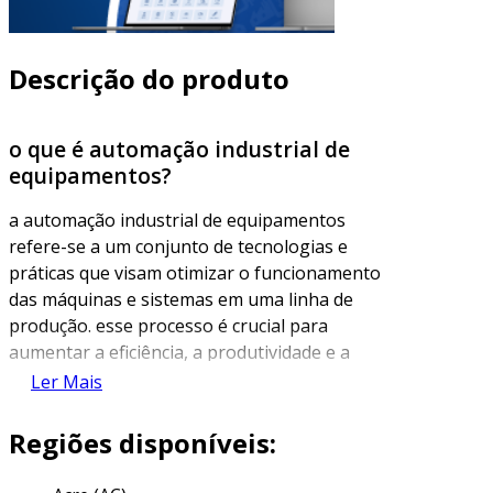
Descrição do produto
o que é automação industrial de
equipamentos?
a automação industrial de equipamentos
refere-se a um conjunto de tecnologias e
práticas que visam otimizar o funcionamento
das máquinas e sistemas em uma linha de
produção. esse processo é crucial para
aumentar a eficiência, a produtividade e a
segurança das operações industriais. com o
Ler Mais
avanço tecnológico, a automação tem se
tornado cada vez mais sofisticada,
Regiões disponíveis:
incorporando inteligência artificial, robótica e
internet das coisas (iot).