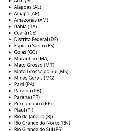
Acre (AC)
Alagoas (AL)
em essência, a automação busca substituir
Amapá (AP)
tarefas manuais por processos automáticos,
Amazonas (AM)
reduzindo a necessidade de intervenção
Bahia (BA)
humana. isso não apenas acelera a produção,
Ceará (CE)
mas também minimiza erros, melhora a
Distrito Federal (DF)
qualidade dos produtos e diminui custos
Espírito Santo (ES)
operacionais. a automação pode variar desde
Goiás (GO)
Maranhão (MA)
sistemas simples, como o controle de
Mato Grosso (MT)
temperatura em fornos, até fábricas inteiras
Mato Grosso do Sul (MS)
operando de forma autônoma.
Minas Gerais (MG)
principais aplicações da automação
Pará (PA)
industrial
Paraíba (PB)
Paraná (PR)
a automação industrial é amplamente aplicada
Pernambuco (PE)
Piauí (PI)
em diversos setores, com o objetivo de otimizar
Rio de Janeiro (RJ)
o desempenho operacional. entre as principais
Rio Grande do Norte (RN)
aplicações, destacam-se:
Rio Grande do Sul (RS)