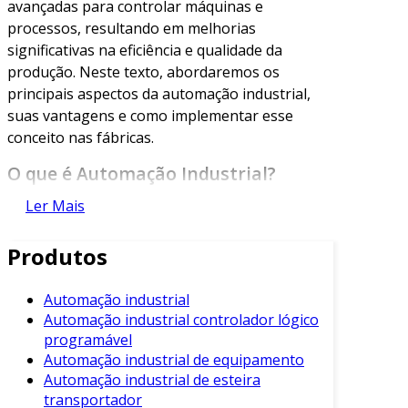
avançadas para controlar máquinas e
processos, resultando em melhorias
significativas na eficiência e qualidade da
produção. Neste texto, abordaremos os
principais aspectos da automação industrial,
suas vantagens e como implementar esse
conceito nas fábricas.
O que é Automação Industrial?
Ler Mais
A automação industrial é o uso de sistemas de
controle, como computadores, controladores
Produtos
lógicos programáveis (CLPs) e sistemas de
informação, para operar equipamentos e
processos industriais. Isso elimina, ou reduz, a
Automação industrial
Automação industrial controlador lógico
intervenção humana na produção, permitindo
programável
maior precisão e repetibilidade.
Automação industrial de equipamento
Por meio de sensores, atuadores e softwares
Automação industrial de esteira
transportador
especializados, as máquinas podem executar