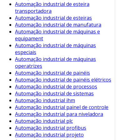
Automação industrial de esteira
tarefas complexas de maneira autônoma. Além
transportadora
disso, as máquinas especiais, projetadas para
Automação industrial de esteiras
atender a necessidades específicas, podem ser
Automação industrial de manufatura
otimizadas com a automação, aumentando
Automação industrial de máquinas e
ainda mais a produtividade.
equipament
Automação industrial de máquinas
Benefícios da Automação de
especiais
Máquinas Especiais
Automação industrial de máquinas
operatrizes
Existem diversos benefícios associados à
Automação industrial de painéis
automação de máquinas especiais. Aqui estão
Automação industrial de painéis elétricos
alguns dos principais:
Automação industrial de processos
Automação industrial de sistemas
Aumento da Produtividade
: Com a
Automação industrial ihm
automação, as máquinas trabalham de
Automação industrial painel de controle
forma contínua, reduzindo paradas e
Automação industrial para niveladora
aumentando a eficiência operacional.
Automação industrial plc
Precisão e Qualidade
: A automação
Automação industrial profibus
Automação industrial projeto
garante que os processos sejam