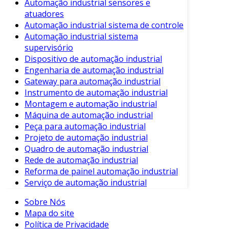
Automação industrial sensores e
realizados com alta precisão, resultando
atuadores
em produtos de maior qualidade.
Automação industrial sistema de controle
Redução de Custos
: Embora o
Automação industrial sistema
investimento inicial possa ser alto, a
supervisório
automação reduz custos operacionais a
Dispositivo de automação industrial
longo prazo, devido à diminuição de erros
Engenharia de automação industrial
Gateway para automação industrial
e desperdícios.
Instrumento de automação industrial
Segurança
: A automação pode reduzir a
Montagem e automação industrial
exposição dos trabalhadores a ambientes
Máquina de automação industrial
perigosos, garantindo um local de
Peça para automação industrial
trabalho mais seguro.
Projeto de automação industrial
Quadro de automação industrial
Flexibilidade
: As máquinas podem ser
Rede de automação industrial
programadas para realizar diferentes
Reforma de painel automação industrial
tarefas, permitindo adaptações às
Serviço de automação industrial
necessidades do mercado.
Sobre Nós
Componentes da Automação
Mapa do site
Industrial
Política de Privacidade