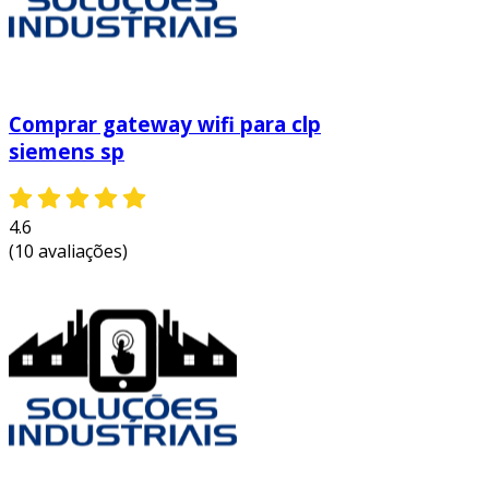
Comprar gateway wifi para clp
siemens sp
4.6
(10 avaliações)