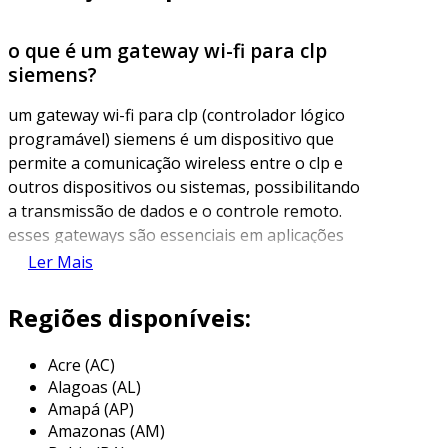
o que é um gateway wi-fi para clp
siemens?
um gateway wi-fi para clp (controlador lógico
programável) siemens é um dispositivo que
permite a comunicação wireless entre o clp e
outros dispositivos ou sistemas, possibilitando
a transmissão de dados e o controle remoto.
esses gateways são essenciais em aplicações
industriais onde a conectividade e a automação
Ler Mais
são críticas, proporcionando maior flexibilidade
e eficiência nos processos.
Regiões disponíveis:
a função principal deste tipo de equipamento é
Acre (AC)
conectar o clp à rede wi-fi existente, criando um
Alagoas (AL)
ponto de acesso poderoso que pode transmitir
Amapá (AP)
e receber dados de maneira eficaz. isso se
Amazonas (AM)
mostra especialmente útil em ambientes onde