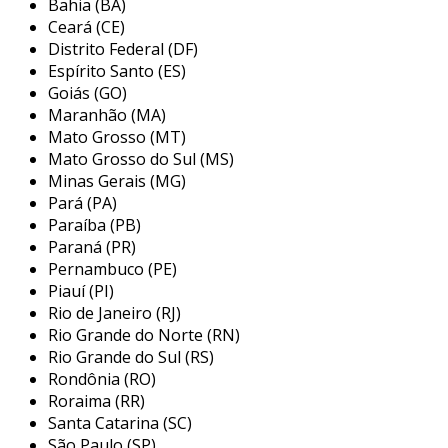
Bahia (BA)
as conexões cabeadas são inviáveis ou
Ceará (CE)
limitadas, facilitando a integração de diferentes
Distrito Federal (DF)
dispositivos em uma rede inteligente.
Espírito Santo (ES)
Goiás (GO)
principais aplicações do gateway wi-
Maranhão (MA)
fi para clp siemens
Mato Grosso (MT)
Mato Grosso do Sul (MS)
os gateways wi-fi para clp siemens são
Minas Gerais (MG)
utilizados em diversos setores industriais,
Pará (PA)
permitindo uma gama ampla de aplicações que
Paraíba (PB)
ajudam a otimizar processos e a aumentar a
Paraná (PR)
eficiência operacional. aqui estão algumas das
Pernambuco (PE)
Piauí (PI)
principais utilizações:
Rio de Janeiro (RJ)
monitoramento remoto:
permite que
Rio Grande do Norte (RN)
operadores acompanhem dados em
Rio Grande do Sul (RS)
Rondônia (RO)
tempo real, como o desempenho de
Roraima (RR)
máquinas e sistemas, a partir de qualquer
Santa Catarina (SC)
dispositivos conectado à rede.
São Paulo (SP)