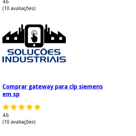
4.6
fabricantes, permitindo que
(10 avaliações)
equipamentos novos e antigos se
comuniquem entre si.
redução de custos:
ao otimizar o
desempenho dos sistemas e reduzir
falhas, os gateways para clp levam a uma
diminuição nos custos operacionais e de
manutenção.
aumento da flexibilidade:
permitem que
as empresas adaptem seus sistemas de
automação de forma mais ágil,
Comprar gateway para clp siemens
respondendo rapidamente a mudanças
em sp
nas demandas de produção.
melhoria na tomada de decisões:
a
coleta e análise de dados em tempo real
4.6
proporcionam insights valiosos que
(10 avaliações)
ajudam na tomada de decisões
estratégicas.