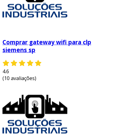
Comprar gateway wifi para clp
siemens sp
4.6
(10 avaliações)