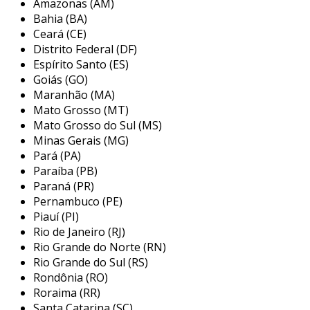
Amazonas (AM)
sistemas, um gateway para clp também pode
Bahia (BA)
oferecer funcionalidades como monitoramento
Ceará (CE)
em tempo real, coleta de dados e configuração
Distrito Federal (DF)
remota dos dispositivos conectados. dessa
Espírito Santo (ES)
forma, ele se torna uma ferramenta
Goiás (GO)
Maranhão (MA)
indispensável para o gerenciamento eficiente
Mato Grosso (MT)
de processos industriais, contribuindo para a
Mato Grosso do Sul (MS)
melhoria da produtividade e redução de custos
Minas Gerais (MG)
operacionais.
Pará (PA)
principais aplicações do gateway
Paraíba (PB)
Paraná (PR)
para clp
Pernambuco (PE)
Piauí (PI)
os gateways para clp têm um amplo espectro
Rio de Janeiro (RJ)
de aplicações em diversas indústrias,
Rio Grande do Norte (RN)
oferecendo soluções que aumentam a
Rio Grande do Sul (RS)
transparência e eficiência operacional. esses
Rondônia (RO)
dispositivos são essenciais em áreas como:
Roraima (RR)
Santa Catarina (SC)