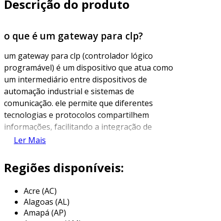
Descrição do produto
o que é um gateway para clp?
um gateway para clp (controlador lógico
programável) é um dispositivo que atua como
um intermediário entre dispositivos de
automação industrial e sistemas de
comunicação. ele permite que diferentes
tecnologias e protocolos compartilhem
informações, facilitando a integração de
sistemas diversos, como sistemas de controle,
Ler Mais
sensores, e equipamentos de monitoramento.
isso é particularmente importante em
Regiões disponíveis:
ambientes industriais complexos, onde a
comunicação eficaz é crucial para a operação e
Acre (AC)
otimização de processos.
Alagoas (AL)
Amapá (AP)
além de garantir a conectividade entre