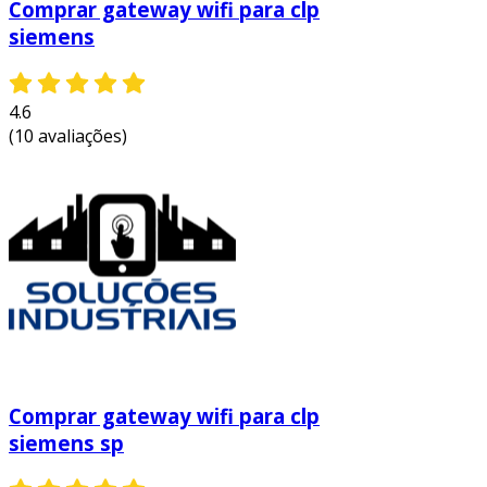
Comprar gateway wifi para clp
siemens
4.6
(10 avaliações)
Comprar gateway wifi para clp
siemens sp