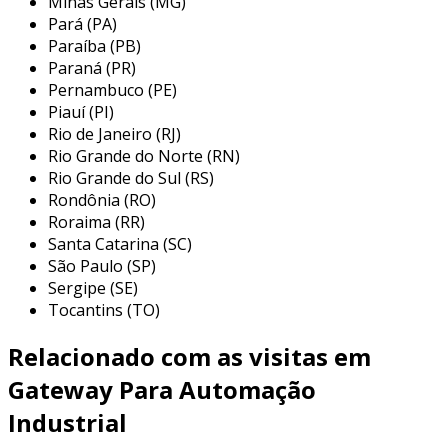
Minas Gerais (MG)
principais aplicações de gateways wi-
Pará (PA)
fi na automação industrial
Paraíba (PB)
Paraná (PR)
os gateways wi-fi são utilizados em diversas
Pernambuco (PE)
Piauí (PI)
aplicações dentro do setor industrial,
Rio de Janeiro (RJ)
facilitando a comunicação entre equipamentos
Rio Grande do Norte (RN)
e sistemas. entre as principais aplicações,
Rio Grande do Sul (RS)
podemos destacar:
Rondônia (RO)
Roraima (RR)
monitoramento de processos:
permitem
Santa Catarina (SC)
o acompanhamento em tempo real de
São Paulo (SP)
máquinas e sistemas, facilitando a
Sergipe (SE)
detecção de falhas e a manutenção
Tocantins (TO)
preventiva.
Relacionado com as visitas em
controle de ambiente:
utilizados para
gerenciar sistemas de climatização e
Gateway Para Automação
ventilação, garantindo que as condições
Industrial
de temperatura e umidade estejam
sempre adequadas.