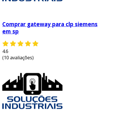
monitoramento remoto:
os dados
podem ser acessados em tempo real de
qualquer lugar, facilitando a tomada de
Comprar gateway para clp siemens
decisões rápidas e informadas.
em sp
melhoria na eficiência operacional:
a
automação de processos reduz a
necessidade de intervenção humana,
4.6
(10 avaliações)
minimizando erros e aumentando a
produtividade.
com a implementação de um gateway wi-fi, as
indústrias se beneficiam de uma operação mais
fluida e adaptável, incentivando a inovação e o
crescimento contínuo.
entre em contato e solicite um orçamento
personalizado!