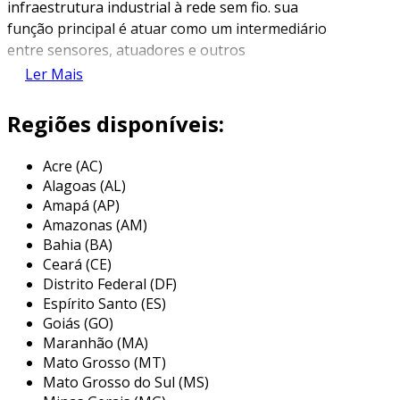
infraestrutura industrial à rede sem fio. sua
função principal é atuar como um intermediário
entre sensores, atuadores e outros
dispositivos de campo e o servidor ou a nuvem,
Ler Mais
permitindo a comunicação e o controle remoto
dessas máquinas e sistemas. esses gateways
Regiões disponíveis:
são essenciais para a implementação de
soluções de internet das coisas (iot) em
Acre (AC)
ambientes industriais, proporcionando maior
Alagoas (AL)
eficiência e controle.
Amapá (AP)
Amazonas (AM)
o uso de gateways wi-fi na automação
Bahia (BA)
industrial permite a coleta de dados em tempo
Ceará (CE)
real, monitoramento de processos e otimização
Distrito Federal (DF)
de operações. além disso, são projetados para
Espírito Santo (ES)
suportar as condições adversas de ambientes
Goiás (GO)
Maranhão (MA)
industriais, como variações de temperatura,
Mato Grosso (MT)
umidade e vibrações, garantindo que a
Mato Grosso do Sul (MS)
comunicação permaneça estável e confiável.