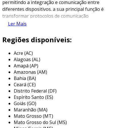
permitindo a integração e comunicação entre
diferentes dispositivos. a sua principal função é
transformar protocolos de comunicação
variados em um formato que possa ser
Ler Mais
transmitido através de redes sem fio,
facilitando a automação de processos
Regiões disponíveis:
industriais.
Acre (AC)
este tipo de gateway desempenha um papel
Alagoas (AL)
crucial em ambientes industriais onde a
Amapá (AP)
comunicação em tempo real é vital para o
Amazonas (AM)
monitoramento e controle de máquinas e
Bahia (BA)
processos. ao permitir que dispositivos
Ceará (CE)
previamente não conectados se comuniquem, o
Distrito Federal (DF)
gateway wi-fi proporciona maior flexibilidade e
Espírito Santo (ES)
eficiência operacional, além de reduzir os
Goiás (GO)
Maranhão (MA)
custos com cabos e infraestrutura.
Mato Grosso (MT)
principais aplicações de um gateway
Mato Grosso do Sul (MS)
wi-fi para automação industrial