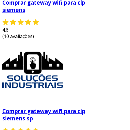
Comprar gateway wifi para clp
siemens
4.6
(10 avaliações)
Comprar gateway wifi para clp
siemens sp