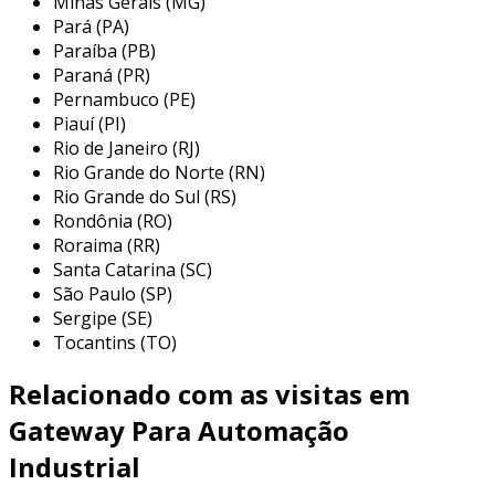
Minas Gerais (MG)
Pará (PA)
os gateways wi-fi são versáteis e podem ser
Paraíba (PB)
aplicados em diversas áreas da automação
Paraná (PR)
industrial. eles são usados em uma variedade
Pernambuco (PE)
Piauí (PI)
de dispositivos, desde sensores até máquinas
Rio de Janeiro (RJ)
complexas. entre as principais aplicações,
Rio Grande do Norte (RN)
destacam-se:
Rio Grande do Sul (RS)
Rondônia (RO)
monitoramento remoto:
permitem a
Roraima (RR)
supervisão de processos industriais em
Santa Catarina (SC)
tempo real, facilitando a coleta de dados e
São Paulo (SP)
análise de desempenho.
Sergipe (SE)
integração de dispositivos:
conectam
Tocantins (TO)
equipamentos de diferentes fabricantes e
Relacionado com as visitas em
protocolos, unificando a comunicação em
uma única plataforma.
Gateway Para Automação
automação predial:
integrando sistemas
Industrial
de controle de iluminação, climatização e