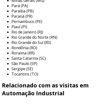
Minas Gerais (MG)
Pará (PA)
sensores
: dispositivos que captam
Paraíba (PB)
informações do ambiente e as
Paraná (PR)
transformam em sinais elétricos.
Pernambuco (PE)
Piauí (PI)
controladores
: equipamentos que
Rio de Janeiro (RJ)
processam os sinais recebidos dos
Rio Grande do Norte (RN)
sensores e geram comandos para os
Rio Grande do Sul (RS)
atuadores.
Rondônia (RO)
atuadores
: elementos que realizam a
Roraima (RR)
ação física, como motores e válvulas,
Santa Catarina (SC)
conforme as instruções do controlador.
São Paulo (SP)
Sergipe (SE)
benefícios da automação industrial
Tocantins (TO)
a adoção de sistemas de controle de automação
Relacionado com as visitas em
industrial oferece uma gama de benefícios,
Automação Industrial
entre os quais podemos destacar:
aumento da eficiência
: processos