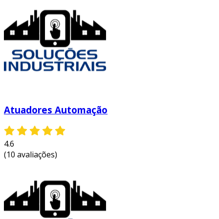
automatizados podem operar
continuamente e em alta velocidade,
minimizando interrupções.
melhoria na qualidade
: com a precisão
dos controles, a variabilidade da produção
é reduzida, resultando em produtos mais
homogêneos.
redução de custos
: com a eficiência
aumentada, os custos operacionais
Atuadores Automação
tendem a diminuir, trazendo uma melhor
margem de lucro.
4.6
segurança aumentada
: sistemas
(10 avaliações)
automáticos podem assumir operações
perigosas, melhorando a segurança dos
trabalhadores.
flexibilidade
: fabricantes podem ajustar
rapidamente os processos para atender a
novas demandas ou produtos.