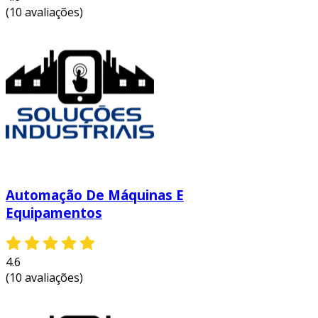
inteligência artificial
: algoritmos que
(10 avaliações)
possibilitam melhorias no desempenho e
previsão de falhas.
desafios na implementação
apesar dos muitos benefícios, a implementação
de sistemas de controle de automação
industrial enfrenta desafios, tais como:
investimento inicial
: o custo de
instalação de novos sistemas pode ser
Automação De Máquinas E
elevado.
Equipamentos
treinamento de pessoal
: É vital capacitar
os operadores para que eles
compreendam a nova tecnologia.
4.6
(10 avaliações)
integração com sistemas legados
: a
harmonização entre novas e antigas
tecnologias pode ser complexa.