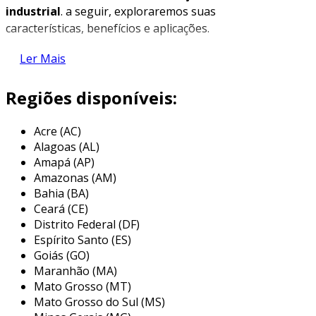
industrial
. a seguir, exploraremos suas
características, benefícios e aplicações.
o que é um sistema de controle de
Ler Mais
automação industrial?
Regiões disponíveis:
um sistema de controle de automação
industrial refere-se a um conjunto de
Acre (AC)
tecnologias e processos que gerenciam e
Alagoas (AL)
regulam a operação de máquinas e
Amapá (AP)
equipamentos. esse sistema utiliza dispositivos
Amazonas (AM)
eletroeletrônicos para monitorar e controlar
Bahia (BA)
variáveis como temperatura, pressão,
Ceará (CE)
velocidade e nível de outros parâmetros
Distrito Federal (DF)
críticos.
Espírito Santo (ES)
Goiás (GO)
estrutura básica do sistema
Maranhão (MA)
Mato Grosso (MT)
o sistema é composto, em geral, por três
Mato Grosso do Sul (MS)
elementos principais: