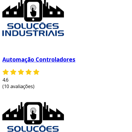
operacionais permite identificar variações
que podem comprometer a qualidade do
produto final, facilitando correções
imediatas.
redução de custos operacionais:
sensores otimizam o uso de insumos e
energia, contribuindo para uma
significativa redução nos custos de
Automação Controladores
operação.
maior segurança:
com a detecção
4.6
precoce de condições perigosas, os
(10 avaliações)
sensores ajudam a prevenir acidentes,
garantindo um ambiente de trabalho mais
seguro para os colaboradores.
esses benefícios fazem da instalação de
sensores uma estratégia essencial para as
empresas que buscam se manter competitivas