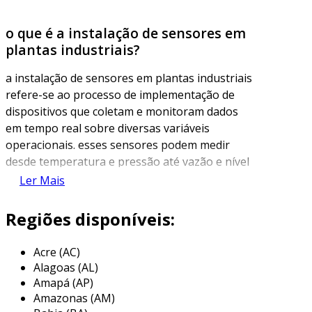
o que é a instalação de sensores em
plantas industriais?
a instalação de sensores em plantas industriais
refere-se ao processo de implementação de
dispositivos que coletam e monitoram dados
em tempo real sobre diversas variáveis
operacionais. esses sensores podem medir
desde temperatura e pressão até vazão e nível
de líquidos, desempenhando um papel
Ler Mais
fundamental na automação e otimização de
processos industriais.
Regiões disponíveis:
com o avanço da tecnologia, os sensores se
Acre (AC)
tornaram instrumentos essenciais para a
Alagoas (AL)
gestão eficiente de fábricas e plantas. eles
Amapá (AP)
permitem não apenas a coleta de dados, mas
Amazonas (AM)
também a análise e integração com sistemas de