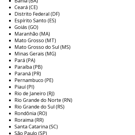
Bahia (BA)
controle, possibilitando decisões mais rápidas e
Ceará (CE)
eficazes que atendem às demandas do mercado.
Distrito Federal (DF)
Espírito Santo (ES)
principais aplicações da instalação
Goiás (GO)
de sensores em plantas industriais
Maranhão (MA)
Mato Grosso (MT)
os sensores são amplamente utilizados em
Mato Grosso do Sul (MS)
diversas aplicações dentro de uma planta
Minas Gerais (MG)
industrial, ajudando na melhoria da eficiência
Pará (PA)
operacional e na redução de custos. entre as
Paraíba (PB)
principais aplicações, podemos destacar:
Paraná (PR)
Pernambuco (PE)
monitoramento de condições
Piauí (PI)
ambientais:
sensores de temperatura e
Rio de Janeiro (RJ)
umidade auxiliam na manutenção de
Rio Grande do Norte (RN)
condições ideais para processos
Rio Grande do Sul (RS)
Rondônia (RO)
produtivos, evitando desperdícios e
Roraima (RR)
garantindo a qualidade do produto final.
Santa Catarina (SC)
controle de processos:
sensores de
São Paulo (SP)