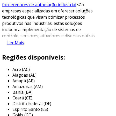
fornecedores de automação industrial
são
empresas especializadas em oferecer soluções
tecnológicas que visam otimizar processos
produtivos nas indústrias. estas soluções
incluem a implementação de sistemas de
controle, sensores, atuadores e diversas outras
tecnologias que auxiliam na automação de
Ler Mais
processos, proporcionando eficiência,
segurança e redução de custos operacionais.
Regiões disponíveis:
esses fornecedores desempenham um papel
Acre (AC)
crucial em diversos setores, como a
Alagoas (AL)
manufatura, petroquímica e farmacêutico. a
Amapá (AP)
automação permite que máquinas e
Amazonas (AM)
equipamentos operem de forma autônoma,
Bahia (BA)
com a mínima intervenção humana, o que
Ceará (CE)
resulta em processos mais precisos e menos
Distrito Federal (DF)
suscetíveis a falhas. além disso, a integração de
Espírito Santo (ES)
sistemas de automação facilita o
Goiás (GO)