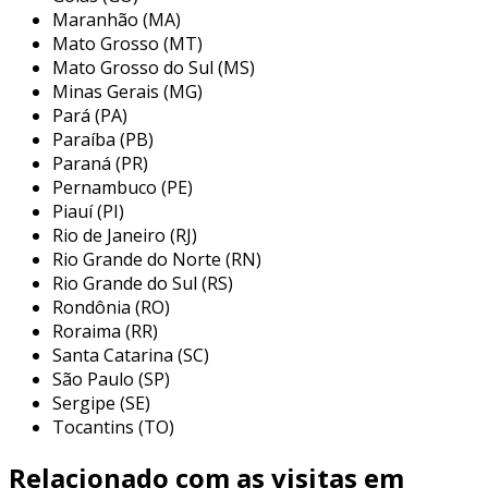
Maranhão (MA)
monitoramento e controle em tempo real,
Mato Grosso (MT)
proporcionando dados valiosos para a tomada
Mato Grosso do Sul (MS)
de decisão.
Minas Gerais (MG)
principais produtos e serviços
Pará (PA)
oferecidos por fornecedores de
Paraíba (PB)
Paraná (PR)
automação industrial
Pernambuco (PE)
Piauí (PI)
os fornecedores de automação industrial
Rio de Janeiro (RJ)
oferecem uma ampla gama de produtos e
Rio Grande do Norte (RN)
serviços que ajudam as indústrias a melhorar
Rio Grande do Sul (RS)
sua eficiência operacional. entre os principais
Rondônia (RO)
produtos, destacam-se:
Roraima (RR)
Santa Catarina (SC)
controladores lógicos programáveis
São Paulo (SP)
(clps):
usados para automatizar
Sergipe (SE)
processos de controle, permitindo a
Tocantins (TO)
programação e reprogramação conforme
as necessidades da planta.
Relacionado com as visitas em