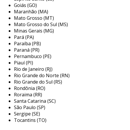
engenharia se tornam parceiras estratégicas
Goiás (GO)
Maranhão (MA)
na modernização das operações industriais.
Mato Grosso (MT)
principais serviços oferecidos por
Mato Grosso do Sul (MS)
empresas de engenharia de
Minas Gerais (MG)
automação industrial
Pará (PA)
Paraíba (PB)
as
empresas de engenharia de automação
Paraná (PR)
industrial
oferecem uma variedade de serviços
Pernambuco (PE)
Piauí (PI)
que visam otimizar e modernizar os processos
Rio de Janeiro (RJ)
produtivos. esses serviços podem incluir desde
Rio Grande do Norte (RN)
o planejamento inicial até a execução e
Rio Grande do Sul (RS)
manutenção dos sistemas instalados. entre os
Rondônia (RO)
principais serviços, destacam-se:
Roraima (RR)
Santa Catarina (SC)
consultoria em automação:
avaliação
São Paulo (SP)
das necessidades do cliente e
Sergipe (SE)
desenvolvimento de soluções
Tocantins (TO)
personalizadas para automação de
processos.