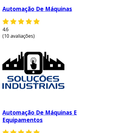
competitividade e sustentabilidade a longo
Automação De Máquinas
prazo.
entre em contato e solicite um orçamento
personalizado!
4.6
(10 avaliações)
Automação De Máquinas E
Equipamentos