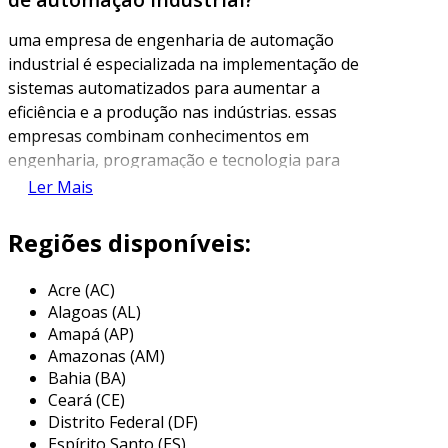
uma empresa de engenharia de automação
industrial é especializada na implementação de
sistemas automatizados para aumentar a
eficiência e a produção nas indústrias. essas
empresas combinam conhecimentos em
engenharia, programação e tecnologia para
projetar soluções que integram máquinas,
Ler Mais
processos e sistemas de controle, resultando
em fábricas mais modernas e produtivas.
Regiões disponíveis:
a automação industrial envolve a utilização de
Acre (AC)
tecnologia para monitorar e controlar
Alagoas (AL)
processos industriais, como a fabricação,
Amapá (AP)
montagem e distribuição de produtos. o foco
Amazonas (AM)
principal é reduzir a intervenção humana,
Bahia (BA)
aumentar a precisão e a velocidade dos
Ceará (CE)
processos, além de minimizar erros e
Distrito Federal (DF)
desperdícios. dessa forma, as empresas de
Espírito Santo (ES)