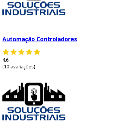
repetitivas, reduzindo gastos com salários
e benefícios.
melhoria na qualidade dos produtos:
a
consistência nos processos
automatizados assegura produtos finais
Automação Controladores
de qualidade superior, minimizando
variações.
4.6
segurança operacional:
sistemas
(10 avaliações)
automatizados podem assumir tarefas
perigosas, reduzindo o risco de acidentes
de trabalho para os funcionários.
essas vantagens fazem da automação
industrial uma estratégia essencial para
empresas que buscam não apenas a
sobrevivência, mas também o crescimento e a
inovação no mercado. a implementação de
sistemas automatizados se traduz em