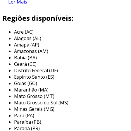
de intervenção humana em processos
Ler Mais
repetitivos. a automação pode incluir desde
controles simples, como interruptores
Regiões disponíveis:
automáticos, até sistemas complexos que
utilizam robôs e inteligência artificial.
Acre (AC)
Alagoas (AL)
uma das principais motivações para a adoção
Amapá (AP)
da automação industrial é a melhoria da
Amazonas (AM)
produtividade. com a automação, as fábricas
Bahia (BA)
podem operar 24 horas por dia, 7 dias por
Ceará (CE)
semana, reduzindo o tempo de inatividade e
Distrito Federal (DF)
permitindo um aumento significativo na
Espírito Santo (ES)
produção. além disso, a automação melhora a
Goiás (GO)
Maranhão (MA)
precisão e a qualidade dos produtos,
Mato Grosso (MT)
diminuindo os erros decorrentes do trabalho
Mato Grosso do Sul (MS)
humano e assegurando um padrão
Minas Gerais (MG)
consistente.
Pará (PA)
principais aplicações da automação
Paraíba (PB)
Paraná (PR)
industrial