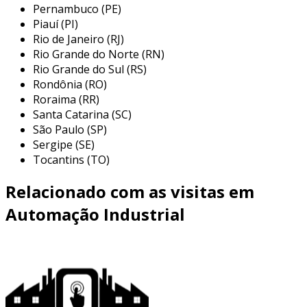
Pernambuco (PE)
Piauí (PI)
a automação industrial é aplicada em diversos
Rio de Janeiro (RJ)
setores, desde a manufatura até a alimentação
Rio Grande do Norte (RN)
e a farmacêutica. ela pode ser utilizada para
Rio Grande do Sul (RS)
controlar processos, monitorar produção,
Rondônia (RO)
gerenciar a cadeia de suprimentos e muito
Roraima (RR)
mais. entre as aplicações mais comuns,
Santa Catarina (SC)
destacam-se:
São Paulo (SP)
Sergipe (SE)
montagem e manufatura:
linhas
Tocantins (TO)
automatizadas podem montar produtos
com maior rapidez e precisão, como em
Relacionado com as visitas em
fábricas de eletrônicos e automóveis.
Automação Industrial
controle de processos químicos:
sistemas automatizados são usados para
monitorar e ajustar as condições em
reações químicas, garantindo segurança e
eficácia.