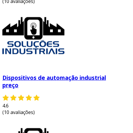
(10 avaliações)
os principais fatores que influenciam o custo,
estão:
tipo de dispositivo:
cada tipo de
dispositivo possui uma faixa de preço
distinta, sendo que equipamentos mais
complexos, como clps avançados, tendem
a custar mais.
marca e qualidade:
a reputação e a
confiabilidade do fabricante influenciam
consideravelmente o preço. marcas
Dispositivos de automação industrial
reconhecidas podem ter preços mais
preço
elevados devido à garantia da qualidade.
funcionalidades e especificações:
4.6
dispositivos com mais funcionalidades e
(10 avaliações)
especificações técnicas avançadas
geralmente têm um preço mais alto, pois
oferecem maior controle e flexibilidade.