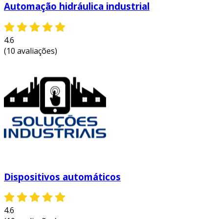
painéis e softwares que permitem aos
Automação hidráulica industrial
operadores interagir com o sistema de
automação, monitorando e ajustando
4.6
processos em tempo real.
(10 avaliações)
esses dispositivos são fundamentais para criar
um ambiente de produção mais eficiente e
controlado. através da integração de
tecnologias, as indústrias conseguem otimizar
suas operações e melhorar a sua
competitividade.
fatores que influenciam o preço dos
dispositivos de automação industrial
o preço dos dispositivos de automação
Dispositivos automáticos
industrial pode variar significativamente,
dependendo de vários fatores. compreender
essas variáveis é crucial para orçar
4.6
corretamente um projeto de automação. entre