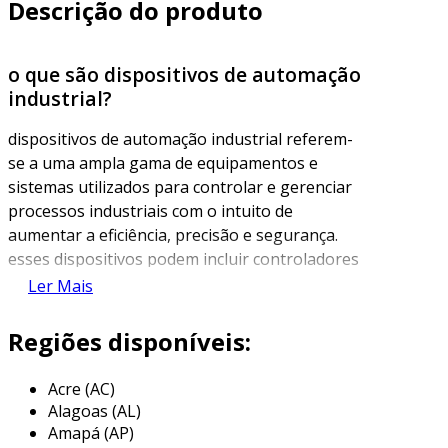
Descrição do produto
o que são dispositivos de automação
industrial?
dispositivos de automação industrial referem-
se a uma ampla gama de equipamentos e
sistemas utilizados para controlar e gerenciar
processos industriais com o intuito de
aumentar a eficiência, precisão e segurança.
esses dispositivos podem incluir controladores
lógicos programáveis (clps), sensores,
Ler Mais
atuadores, sistemas de supervisão e controle,
entre outros. a automação é essencial para
Regiões disponíveis:
modernizar as operações, reduzindo o erro
humano e melhorando a produtividade.
Acre (AC)
Alagoas (AL)
esses dispositivos são projetados para operar
Amapá (AP)
em ambientes industriais, onde a confiabilidade