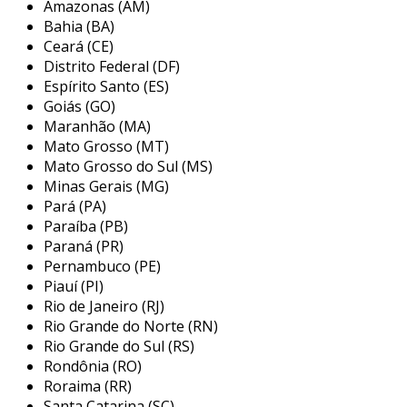
Amazonas (AM)
e a robustez são essenciais. em um sistema de
Bahia (BA)
automação, os dispositivos coletam dados em
Ceará (CE)
tempo real, permitem a comunicação entre
Distrito Federal (DF)
diferentes máquinas e garantem que as
Espírito Santo (ES)
operações sigam um fluxo otimizado. a
Goiás (GO)
Maranhão (MA)
implementação de automação é um passo
Mato Grosso (MT)
fundamental para a transformação digital nas
Mato Grosso do Sul (MS)
indústrias, possibilitando um maior controle
Minas Gerais (MG)
sobre a produção e a minimização de
Pará (PA)
desperdícios.
Paraíba (PB)
Paraná (PR)
principais tipos de dispositivos de
Pernambuco (PE)
automação industrial
Piauí (PI)
Rio de Janeiro (RJ)
a automação industrial abrange uma variedade
Rio Grande do Norte (RN)
de dispositivos, cada um com funções
Rio Grande do Sul (RS)
específicas e aplicabilidades variadas. É
Rondônia (RO)
fundamental compreender os diferentes tipos
Roraima (RR)
de dispositivos para escolher a solução mais
Santa Catarina (SC)