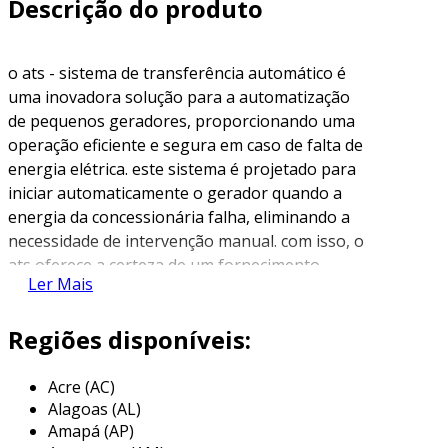
Descrição do produto
o ats - sistema de transferência automático é
uma inovadora solução para a automatização
de pequenos geradores, proporcionando uma
operação eficiente e segura em caso de falta de
energia elétrica. este sistema é projetado para
iniciar automaticamente o gerador quando a
energia da concessionária falha, eliminando a
necessidade de intervenção manual. com isso, o
ats oferece a certeza de um fornecimento
Ler Mais
contínuo de energia, reduzindo interrupções
que poderiam resultar em prejuízos
Regiões disponíveis:
significativos e desconfortos no cotidiano. sua
instalação é simples e proporciona
comodidade, fazendo do sistema uma escolha
Acre (AC)
Alagoas (AL)
ideal para quem busca eficiência e tranquilidade
Amapá (AP)
em suas operações.