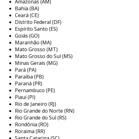
Amazonas (AM)
a sistegerador é uma fabricante reconhecida,
Bahia (BA)
Ceará (CE)
especializada em manutenção, locação e venda
Distrito Federal (DF)
de grupos geradores de energia. a empresa
Espírito Santo (ES)
oferece soluções personalizadas e confiáveis
Goiás (GO)
para assegurar a continuidade do
Maranhão (MA)
fornecimento de energia em diferentes
Mato Grosso (MT)
ambientes. com uma equipe altamente
Mato Grosso do Sul (MS)
qualificada, a sistegerador realiza serviços de
Minas Gerais (MG)
manutenção preventiva e corretiva, além de
Pará (PA)
disponibilizar geradores para locação
Paraíba (PB)
temporária ou venda, adaptando-se às
Paraná (PR)
necessidades de cada cliente. sua dedicação à
Pernambuco (PE)
Piauí (PI)
qualidade e eficiência energética posiciona a
Rio de Janeiro (RJ)
empresa como uma referência no setor,
Rio Grande do Norte (RN)
sempre pronta para atender às demandas do
Rio Grande do Sul (RS)
mercado com excelência.
Rondônia (RO)
Roraima (RR)
Santa Catarina (SC)