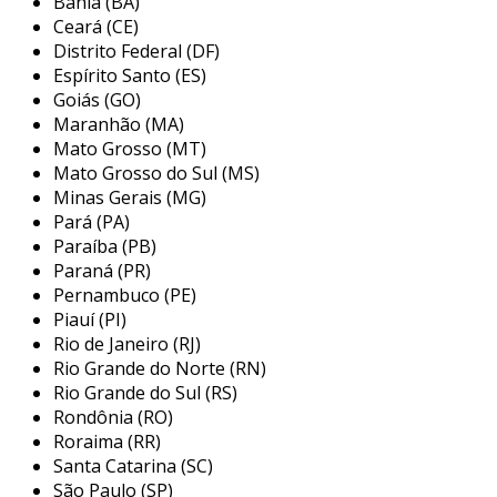
Bahia (BA)
Ceará (CE)
especializada em manutenção, locação e venda
Distrito Federal (DF)
de grupos geradores de energia. a empresa
Espírito Santo (ES)
oferece soluções personalizadas e confiáveis
Goiás (GO)
para assegurar a continuidade do
Maranhão (MA)
fornecimento de energia em diferentes
Mato Grosso (MT)
ambientes. com uma equipe altamente
Mato Grosso do Sul (MS)
qualificada, a sistegerador realiza serviços de
Minas Gerais (MG)
manutenção preventiva e corretiva, além de
Pará (PA)
disponibilizar geradores para locação
Paraíba (PB)
temporária ou venda, adaptando-se às
Paraná (PR)
necessidades de cada cliente. sua dedicação à
Pernambuco (PE)
Piauí (PI)
qualidade e eficiência energética posiciona a
Rio de Janeiro (RJ)
empresa como uma referência no setor,
Rio Grande do Norte (RN)
sempre pronta para atender às demandas do
Rio Grande do Sul (RS)
mercado com excelência.
Rondônia (RO)
Roraima (RR)
Santa Catarina (SC)
São Paulo (SP)