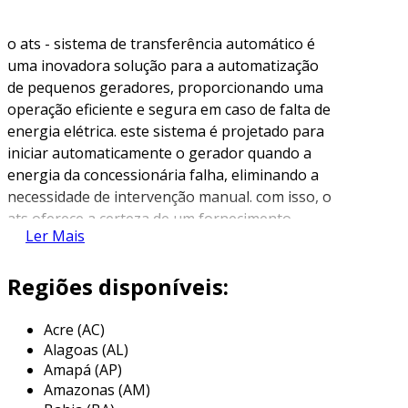
o ats - sistema de transferência automático é
uma inovadora solução para a automatização
de pequenos geradores, proporcionando uma
operação eficiente e segura em caso de falta de
energia elétrica. este sistema é projetado para
iniciar automaticamente o gerador quando a
energia da concessionária falha, eliminando a
necessidade de intervenção manual. com isso, o
ats oferece a certeza de um fornecimento
Ler Mais
contínuo de energia, reduzindo interrupções
que poderiam resultar em prejuízos
Regiões disponíveis:
significativos e desconfortos no cotidiano. sua
instalação é simples e proporciona
comodidade, fazendo do sistema uma escolha
Acre (AC)
Alagoas (AL)
ideal para quem busca eficiência e tranquilidade
Amapá (AP)
em suas operações.
Amazonas (AM)
a sistegerador é uma fabricante reconhecida,