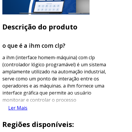
Descrição do produto
o que é a ihm com clp?
a ihm (interface homem-máquina) com clp
(controlador lógico programável) é um sistema
amplamente utilizado na automação industrial,
serve como um ponto de interação entre os
operadores e as máquinas. a ihm fornece uma
interface gráfica que permite ao usuário
monitorar e controlar o processo
automatizado de forma intuitiva e eficiente.
Ler Mais
o clp, por sua vez, é um dispositivo projetado
Regiões disponíveis:
para realizar o controle de operações