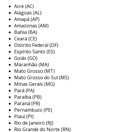
industriais por meio de programação. ele
Acre (AC)
recebe sinais de sensores, processa
Alagoas (AL)
informações e envia comandos para
Amapá (AP)
dispositivos atuadores, como válvulas e
Amazonas (AM)
motores. juntos, a ihm e o clp proporcionam
Bahia (BA)
um controle eficaz e dinâmico, aumentando a
Ceará (CE)
produtividade e a segurança nas fábricas.
Distrito Federal (DF)
Espírito Santo (ES)
principais características da ihm
Goiás (GO)
com clp
Maranhão (MA)
Mato Grosso (MT)
as ihms conectadas a clps possuem diversas
Mato Grosso do Sul (MS)
características que as tornam essenciais em
Minas Gerais (MG)
ambientes industriais. em primeiro lugar, elas
Pará (PA)
permitem a visualização em tempo real do
Paraíba (PB)
estado da produção, mostrando gráficos,
Paraná (PR)
alarmes e informações críticas que auxiliam o
Pernambuco (PE)
Piauí (PI)
operador na tomada de decisão. além disso, a
Rio de Janeiro (RJ)
interação via toque ou botões físicos torna
Rio Grande do Norte (RN)
mais fácil a parametrização dos equipamentos