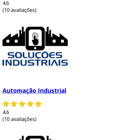
4.6
eficiência operacional
; máquinas bem
(10 avaliações)
projetadas são capazes de operar em alta
velocidade, com menor consumo de energia,
resultando em uma produção mais econômica.
além disso, um bom projeto entra na questão
da
segurança do trabalho
. máquinas
projetadas com foco na ergonomia e na
segurança minimizam o risco de acidentes,
protegendo os operadores e garantindo um
ambiente de trabalho mais seguro. entre as
vantagens mais relevantes, destacam-se:
Automação Industrial
aumento da produtividade:
máquinas
projetadas adequadamente contribuem
4.6
para processos mais rápidos e eficientes.
(10 avaliações)
menores custos operacionais:
a
eficiência energética e a redução de
paradas não programadas diminuem os