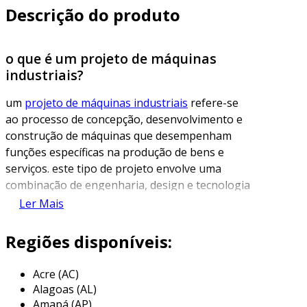
Descrição do produto
o que é um projeto de máquinas
industriais?
um
projeto de máquinas industriais
refere-se
ao processo de concepção, desenvolvimento e
construção de máquinas que desempenham
funções específicas na produção de bens e
serviços. este tipo de projeto envolve uma
combinação de engenharia, design e tecnologia
para criar equipamentos que sejam eficientes,
Ler Mais
seguros e que atendam às necessidades
operacionais de diversas indústrias.
Regiões disponíveis:
esses projetos podem abranger desde
Acre (AC)
pequenas máquinas, utilizadas em oficinas e
Alagoas (AL)
pequenas empresas, até grandes sistemas
Amapá (AP)