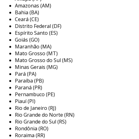
automatizados, usados em fábricas de grande
Amazonas (AM)
porte. o desenvolvimento de um projeto de
Bahia (BA)
máquina industrial também inclui
Ceará (CE)
considerações sobre o material a ser utilizado,
Distrito Federal (DF)
a viabilidade de produção, os custos, a
Espírito Santo (ES)
ergonomia e a manutenção do equipamento.
Goiás (GO)
Maranhão (MA)
principais etapas do projeto de
Mato Grosso (MT)
máquinas industriais
Mato Grosso do Sul (MS)
Minas Gerais (MG)
o processo de planejamento e execução de um
Pará (PA)
projeto de máquinas industriais é complexo e
Paraíba (PB)
exige uma abordagem metódica. as etapas
Paraná (PR)
principais incluem:
Pernambuco (PE)
Piauí (PI)
definição de requisitos:
antes de iniciar o
Rio de Janeiro (RJ)
projeto, é fundamental entender as
Rio Grande do Norte (RN)
necessidades do cliente e as
Rio Grande do Sul (RS)
Rondônia (RO)
especificações do produto final.
Roraima (RR)
desenho e modelagem:
utilizando