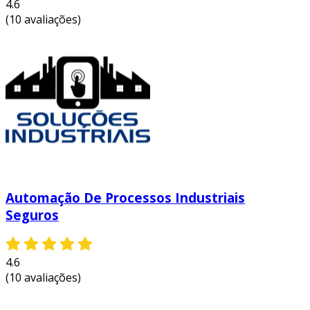
4.6
automatizados tendem a ser mais rápidos,
(10 avaliações)
aumentando a produção.
redução de s
: a automação minimiza s
humanos, garantindo maior precisão nos
resultados.
menores custos operacionais
: com a
eficiência proporcionada pela automação,
os custos operacionais tendem a cair.
aprimoramento da segurança
: a
automação pode reduzir a exposição dos
Automação De Processos Industriais
trabalhadores a ambientes perigosos.
Seguros
exemplos práticos de automação
simples
4.6
vamos considerar alguns exemplos práticos
(10 avaliações)
que ilustram a aplicação de automação simples: