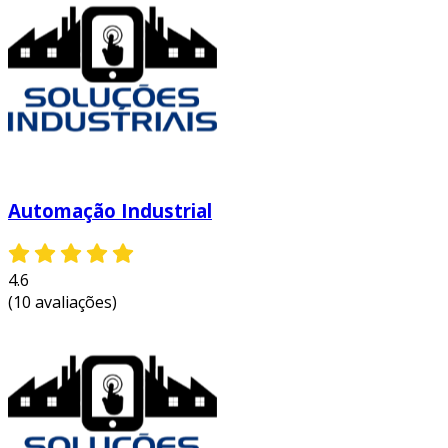
controle de temperatura
: em indústrias
químicas, um sistema de automação pode
monitorar e regular a temperatura de
forma contínua, garantindo a qualidade
do produto.
corte automatizado
: em uma
marcenaria, uma máquina de corte pode
ser automatizada para aumentar a
precisão e a velocidade do processo de
Automação Industrial
corte.
conveyor systems
: este sistema de
4.6
transporte pode ser implementado para
(10 avaliações)
mover materiais de um ponto a outro
dentro da fábrica, otimizando o fluxo de
trabalho.
conclusão
um projeto de automação industrial simples é