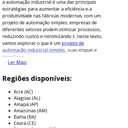
a automação industrial é uma das principais
estratégias para aumentar a eficiência e a
produtividade nas fábricas modernas. com um
projeto de automação simples, empresas de
diferentes setores podem otimizar processos,
reduzindo custos e minimizando s. neste texto,
vamos explorar o que é um
projeto de
automação industrial simples
, suas etapas e
benefícios.
Ler Mais
o que É automação industrial?
Regiões disponíveis:
automação industrial refere-se ao uso de
tecnologias para controlar processos
Acre (AC)
industriais com mínima intervenção humana.
Alagoas (AL)
esse controle pode ser feito por meio de
Amapá (AP)
sistemas de controle, sensores e atuadores. a
Amazonas (AM)
automação pode ir desde o controle de
Bahia (BA)
maquinários até a supervisão de processos
Ceará (CE)
complexos em tempo real.