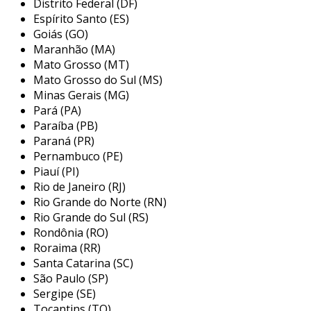
Distrito Federal (DF)
Espírito Santo (ES)
etapas de um projeto de automação
Goiás (GO)
industrial simples
Maranhão (MA)
Mato Grosso (MT)
um projeto de automação industrial pode ser
Mato Grosso do Sul (MS)
dividido em cinco etapas principais:
Minas Gerais (MG)
Pará (PA)
identificação do problema
: o primeiro
Paraíba (PB)
passo é identificar quais processos
Paraná (PR)
precisam ser automatizados. isso envolve
Pernambuco (PE)
entender as necessidades específicas do
Piauí (PI)
setor.
Rio de Janeiro (RJ)
Rio Grande do Norte (RN)
análise de viabilidade
: após identificar o
Rio Grande do Sul (RS)
problema, uma análise de viabilidade deve
Rondônia (RO)
ser realizada. isso envolve avaliar custos e
Roraima (RR)
benefícios da automação proposta.
Santa Catarina (SC)
desenvolvimento do projeto
: neste
São Paulo (SP)
Sergipe (SE)
estágio, um projeto técnico deve ser
Tocantins (TO)
elaborado. este projeto deve incluir a