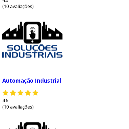
4.6
reduz o tempo de ciclo e melhora a
(10 avaliações)
precisão na produção, resultando em
maior produtividade e menor desperdício.
incremento na qualidade:
sistemas
automatizados garantem uma
uniformidade maior na produção,
minimizando erros humanos e
melhorando a qualidade do produto final.
redução de custos operacionais:
embora o investimento inicial em
automação possa ser alto, a longo prazo,
Automação Industrial
a eficiência operacional e a redução de
desperdícios levam a uma significativa
economia.
4.6
(10 avaliações)
aumento da segurança:
a automação
reduz a exposição dos trabalhadores a
ambientes perigosos e a tarefas
arriscadas, melhorando as condições de