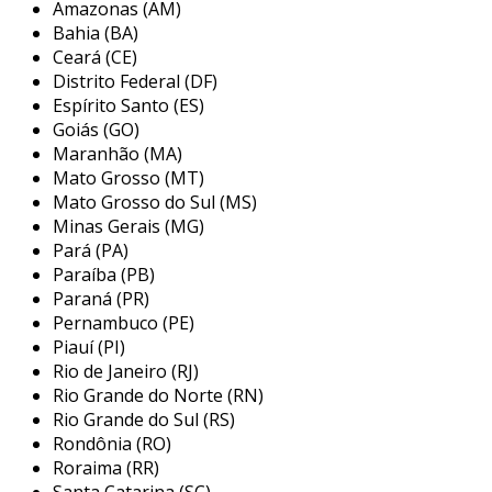
Amazonas (AM)
meio de diferentes tecnologias, como sensores,
Bahia (BA)
controladores lógicos programáveis (clps),
Ceará (CE)
sistemas de supervisão e aquisição de dados
Distrito Federal (DF)
(scada) e robótica. cada uma dessas tecnologias
Espírito Santo (ES)
desempenha um papel fundamental na coleta
Goiás (GO)
Maranhão (MA)
de dados, no monitoramento de processos e na
Mato Grosso (MT)
execução de tarefas específicas, possibilitando
Mato Grosso do Sul (MS)
uma operação mais fluida e menos suscetível a
Minas Gerais (MG)
erros.
Pará (PA)
principais aplicações de um projeto
Paraíba (PB)
Paraná (PR)
de automação de sistema industrial
Pernambuco (PE)
Piauí (PI)
os projetos de automação são amplamente
Rio de Janeiro (RJ)
aplicados em diversos setores da indústria,
Rio Grande do Norte (RN)
desde a produção de bens de consumo até a
Rio Grande do Sul (RS)
manufatura pesada. entre as principais
Rondônia (RO)
aplicações, destacam-se:
Roraima (RR)
Santa Catarina (SC)