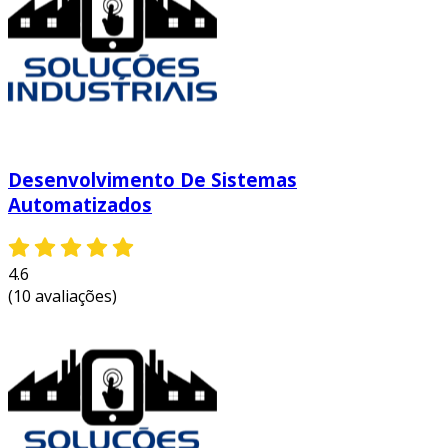
trabalho.
ao considerar a implementação de um projeto
de automação, os benefícios superam os
desafios iniciais, resultando em operações mais
ágeis e competitivas, preparadas para
enfrentar as demandas do mercado.
Desenvolvimento De Sistemas
entre em contato e solicite um orçamento
Automatizados
personalizado!
4.6
(10 avaliações)