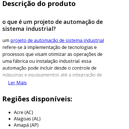
Descrição do produto
o que é um projeto de automação de
sistema industrial?
um
projeto de automação de sistema industrial
refere-se à implementação de tecnologias e
processos que visam otimizar as operações de
uma fábrica ou instalação industrial. essa
automação pode incluir desde o controle de
máquinas e equipamentos até a integração de
sistemas de informação, permitindo que as
Ler Mais
operações sejam gerenciadas de maneira mais
eficiente e com menor intervenção humana. o
Regiões disponíveis:
principal objetivo é aumentar a produtividade,
a qualidade dos produtos e a segurança no
Acre (AC)
ambiente de trabalho.
Alagoas (AL)
Amapá (AP)
a automação industrial pode ser alcançada por