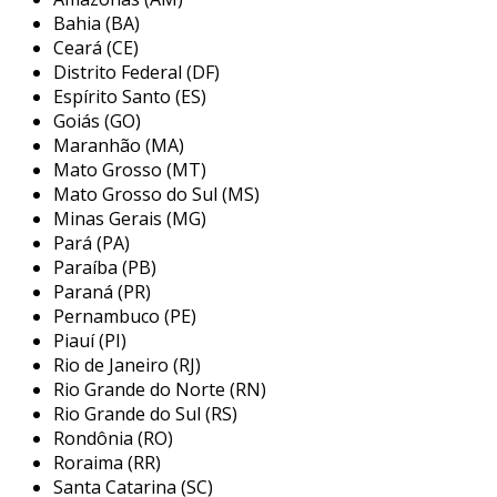
Bahia (BA)
um plc pode realizar funções como:
Ceará (CE)
Distrito Federal (DF)
controle de máquinas:
automatiza
Espírito Santo (ES)
operações mecânicas.
Goiás (GO)
monitoramento de processos:
Maranhão (MA)
acompanha variáveis em tempo real.
Mato Grosso (MT)
Mato Grosso do Sul (MS)
interação com sensores e atuadores:
Minas Gerais (MG)
responde a inputs e controla outputs.
Pará (PA)
Paraíba (PB)
essa versatilidade permite que os plcs se
Paraná (PR)
integrem a uma ampla gama de aplicações,
Pernambuco (PE)
desde linhas de produção até sistemas de
Piauí (PI)
tratamento de água.
Rio de Janeiro (RJ)
Rio Grande do Norte (RN)
benefícios da automação com plc
Rio Grande do Sul (RS)
Rondônia (RO)
a adoção de plcs traz vários benefícios
Roraima (RR)
significativos para a automação industrial.
Santa Catarina (SC)
estes incluem: