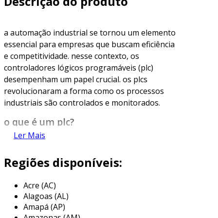
Descrição do produto
a automação industrial se tornou um elemento
essencial para empresas que buscam eficiência
e competitividade. nesse contexto, os
controladores lógicos programáveis (plc)
desempenham um papel crucial. os plcs
revolucionaram a forma como os processos
industriais são controlados e monitorados.
o que é um plc?
Ler Mais
os plcs são dispositivos eletrônicos projetados
para monitorar e controlar máquinas e
Regiões disponíveis:
processos. eles são programáveis e podem ser
ajustados para atender a diversas
Acre (AC)
necessidades. portanto, sua flexibilidade os
Alagoas (AL)
torna uma escolha popular em fábricas e
Amapá (AP)
instalações industriais.
Amazonas (AM)