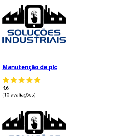
esses componentes são integrados para criar
um sistema coeso e eficiente, capaz de atender
demandas complexas.
programação de um plc
a programação de um plc é uma etapa crucial
para garantir que ele funcione conforme o
esperado. existem diferentes linguagens de
programação que podem ser utilizadas:
Manutenção de plc
ladder logic:
muito popular, imita
circuitos elétricos e é intuitiva.
4.6
functional block diagram:
representa
(10 avaliações)
funções em blocos, facilitando a
visualização.
structured text:
linguagem textual que
permite uma programação mais
complexa.