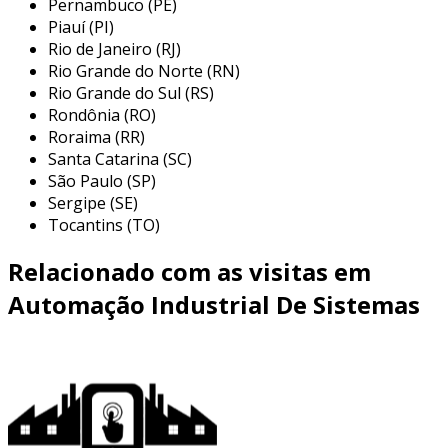
Pernambuco (PE)
baseados em dados recebidos.
Piauí (PI)
atuadores
: componentes que executam
Rio de Janeiro (RJ)
ações físicas, como abrir válvulas ou
Rio Grande do Norte (RN)
mover peças.
Rio Grande do Sul (RS)
Rondônia (RO)
software de supervisão
: programas que
Roraima (RR)
permitem o monitoramento em tempo
Santa Catarina (SC)
real dos processos.
São Paulo (SP)
Sergipe (SE)
redes de comunicação
: sistemas que
Tocantins (TO)
interconectam os dispositivos, permitindo
troca de dados.
Relacionado com as visitas em
esses elementos trabalham em conjunto para
Automação Industrial De Sistemas
integrar e otimizar processos produtivos.
portanto, a interconexão entre eles é vital para
o sucesso da automação.
benefícios da automação industrial
investir em automação pode trazer uma