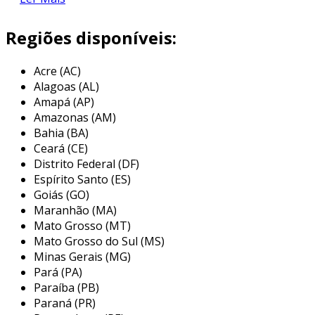
segurança no ambiente de trabalho. no
entanto, é importante compreender os
Regiões disponíveis:
principais componentes e benefícios da
automação industrial. a seguir, exploraremos
Acre (AC)
em detalhes esses aspectos.
Alagoas (AL)
Amapá (AP)
componentes da automação
Amazonas (AM)
industrial
Bahia (BA)
Ceará (CE)
os sistemas de automação industrial são
Distrito Federal (DF)
compostos por diversas tecnologias. os
Espírito Santo (ES)
principais componentes incluem:
Goiás (GO)
Maranhão (MA)
sensores
: dispositivos que detectam
Mato Grosso (MT)
variações em sistemas e transmitem
Mato Grosso do Sul (MS)
informações.
Minas Gerais (MG)
Pará (PA)
controladores lógicos programáveis
Paraíba (PB)
(clps)
: equipamentos que controlam
Paraná (PR)
processos e executam comandos